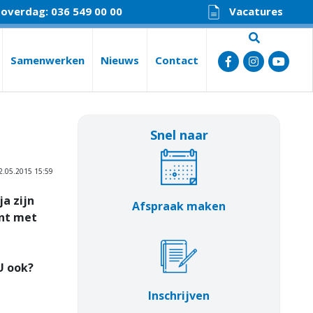
 overdag: 036 549 00 00
Vacatures
Samenwerken
Nieuws
Contact
Snel naar
2.05.2015 15:59
a zijn
Afspraak maken
?nt met
U ook?
Inschrijven