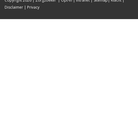
Copyright 2026
|
Zorgzoeker
|
Opt-in
|
Intranet
|
Sitemap
|
Klacht
|
Disclaimer
|
Privacy