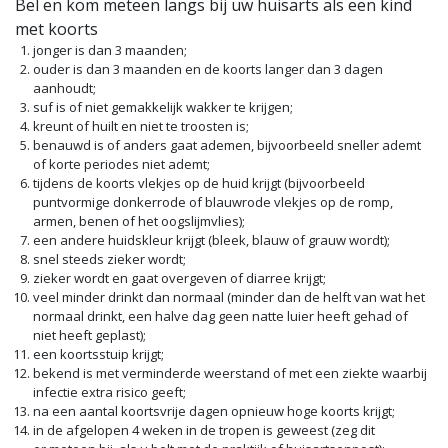
Bel en kom meteen langs bij uw huisarts als een kind
met koorts
jonger is dan 3 maanden;
ouder is dan 3 maanden en de koorts langer dan 3 dagen
aanhoudt;
suf is of niet gemakkelijk wakker te krijgen;
kreunt of huilt en niet te troosten is;
benauwd is of anders gaat ademen, bijvoorbeeld sneller ademt
of korte periodes niet ademt;
tijdens de koorts vlekjes op de huid krijgt (bijvoorbeeld
puntvormige donkerrode of blauwrode vlekjes op de romp,
armen, benen of het oogslijmvlies);
een andere huidskleur krijgt (bleek, blauw of grauw wordt);
snel steeds zieker wordt;
zieker wordt en gaat overgeven of diarree krijgt;
veel minder drinkt dan normaal (minder dan de helft van wat het
normaal drinkt, een halve dag geen natte luier heeft gehad of
niet heeft geplast);
een koortsstuip krijgt;
bekend is met verminderde weerstand of met een ziekte waarbij
infectie extra risico geeft;
na een aantal koortsvrije dagen opnieuw hoge koorts krijgt;
in de afgelopen 4 weken in de tropen is geweest (zeg dit