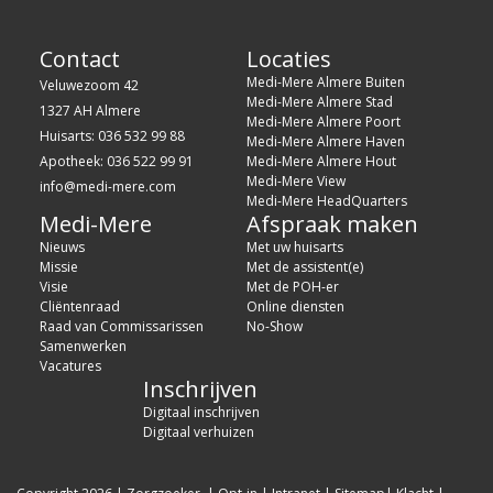
Contact
Locaties
Medi-Mere Almere Buiten
Veluwezoom 42
Medi-Mere Almere Stad
1327 AH Almere
Medi-Mere Almere Poort
Huisarts: 036 532 99 88
Medi-Mere Almere Haven
Apotheek: 036 522 99 91
Medi-Mere Almere Hout
Medi-Mere View
info@medi-mere.com
Medi-Mere HeadQuarters
Medi-Mere
Afspraak maken
Nieuws
Met uw huisarts
Missie
Met de assistent(e)
Visie
Met de POH-er
Cliëntenraad
Online diensten
Raad van Commissarissen
No-Show
Samenwerken
Vacatures
Inschrijven
Digitaal inschrijven
Digitaal verhuizen