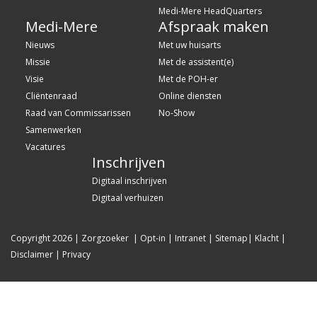
Medi-Mere HeadQuarters
Medi-Mere
Afspraak maken
Nieuws
Met uw huisarts
Missie
Met de assistent(e)
Visie
Met de POH-er
Cliëntenraad
Online diensten
Raad van Commissarissen
No-Show
Samenwerken
Vacatures
Inschrijven
Digitaal inschrijven
Digitaal verhuizen
Copyright 2026
|
Zorgzoeker
|
Opt-in
|
Intranet
|
Sitemap
|
Klacht
|
Disclaimer
|
Privacy