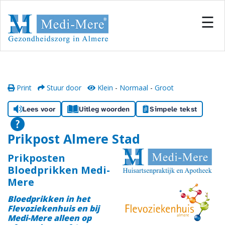
#
×
☰
Home
Locaties
Print
Stuur door
Klein
-
Normaal
-
Groot
Onze zorg
Lees voor
Uitleg woorden
Simpele tekst
Inschrijven
Prikpost Almere Stad
Informatiecentrum
Prikposten
Bloedprikken Medi-
Mere
Team
Bloedprikken in het
Samenwerken
Flevoziekenhuis en bij
Medi-Mere
alleen op