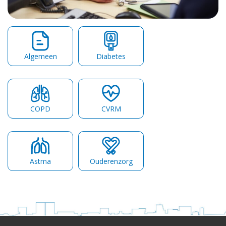
Algemeen
Diabetes
COPD
CVRM
Astma
Ouderenzorg