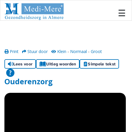
#
×
☰
Home
Locaties
Print
Stuur door
Klein
-
Normaal
-
Groot
Onze zorg
Lees voor
Uitleg woorden
Simpele tekst
Inschrijven
Ouderenzorg
Informatiecentrum
Team
Samenwerken