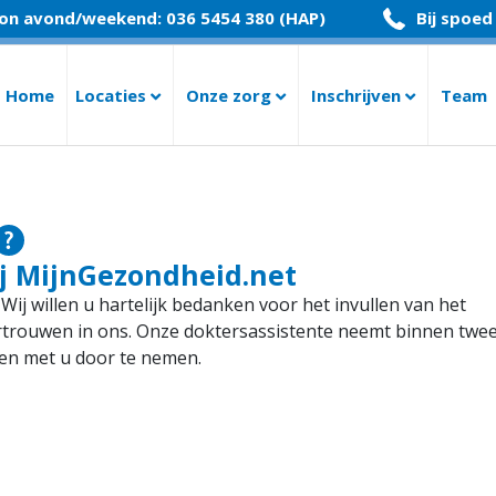
on avond/weekend: 036 5454 380 (HAP)
Bij spoed
Home
Locaties
Onze zorg
Inschrijven
Team
ij MijnGezondheid.net
ij willen u hartelijk bedanken voor het invullen van het
ertrouwen in ons. Onze doktersassistente neemt binnen twe
men met u door te nemen.