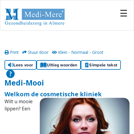
#
×
☰
Home
Locaties
Print
Stuur door
Klein
-
Normaal
-
Groot
Onze zorg
Lees voor
Uitleg woorden
Simpele tekst
Inschrijven
Medi-Mooi
Informatiecentrum
Welkom de cosmetische kliniek
Wilt u mooie
Team
lippen? Een
Samenwerken