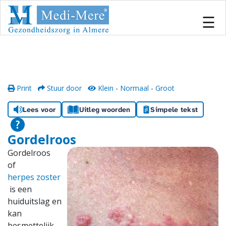
#
×
☰
Home
Locaties
Print
Stuur door
Klein
-
Normaal
-
Groot
Onze zorg
Lees voor
Uitleg woorden
Simpele tekst
Inschrijven
Gordelroos
Gordelroos
Informatiecentrum
of
herpes zoster
Team
is een
huiduitslag en
Samenwerken
kan
besmettelijk