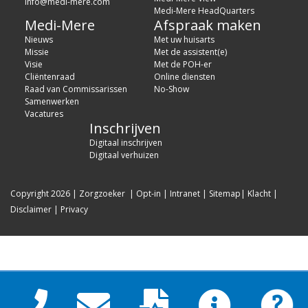
info@medi-mere.com
Medi-Mere HeadQuarters
Medi-Mere
Afspraak maken
Nieuws
Met uw huisarts
Missie
Met de assistent(e)
Visie
Met de POH-er
Cliëntenraad
Online diensten
Raad van Commissarissen
No-Show
Samenwerken
Vacatures
Inschrijven
Digitaal inschrijven
Digitaal verhuizen
Copyright 2026
|
Zorgzoeker
|
Opt-in
|
Intranet
|
Sitemap
|
Klacht
|
Disclaimer
|
Privacy