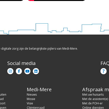
e digitale zorg zijn de belangrijkste pijlers van Medi-Mere.
Social media
FA
Medi-Mere
Afspraak 
uiten
Nieuws
Met uw huisarts
tad
Missie
Met de assistent(e)
oort
Visie
Met de POH-er
aven
Cliëntenraad
Online diensten