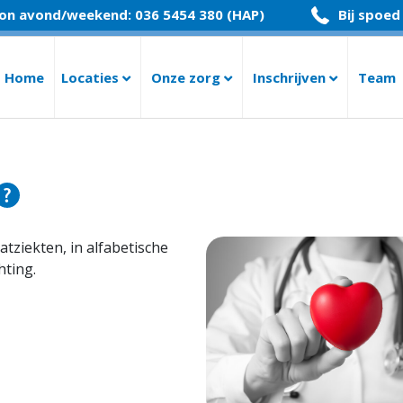
on avond/weekend: 036 5454 380 (HAP)
Bij spoed
Home
Locaties
Onze zorg
Inschrijven
Team
atziekten, in alfabetische
hting.