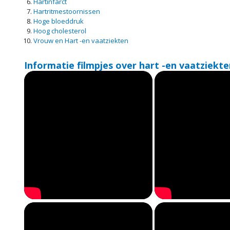
Hartinfarct
Hartritmestoornissen
Hoge bloeddruk
Hoog cholesterol
Vrouw en Hart -en vaatziekten
Informatie filmpjes over hart -en vaatziekte