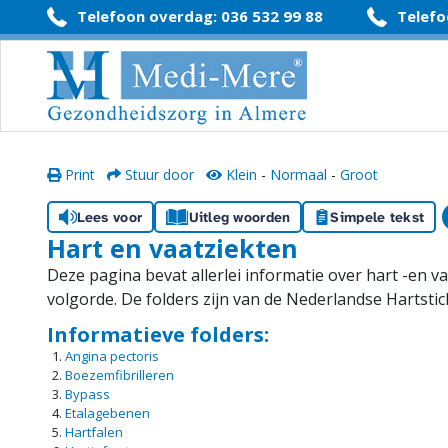
#
Telefoon overdag: 036 532 99 88
Telefo
Print
Stuur door
Klein
-
Normaal
-
Groot
Lees voor
Uitleg woorden
Simpele tekst
Hart en vaatziekten
Deze pagina bevat allerlei informatie over hart -en va
volgorde. De folders zijn van de Nederlandse Hartstic
Informatieve folders:
Angina pectoris
Boezemfibrilleren
Bypass
Etalagebenen
Hartfalen