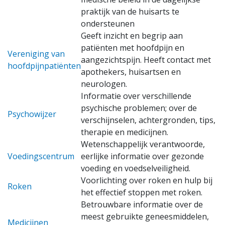
Nieuws
praktijk van de huisarts te
ondersteunen
Contact
Geeft inzicht en begrip aan
patiënten met hoofdpijn en
Vereniging van
vacatures
aangezichtspijn. Heeft contact met
hoofdpijnpatiënten
apothekers, huisartsen en
neurologen.
Informatie over verschillende
psychische problemen; over de
Psychowijzer
verschijnselen, achtergronden, tips,
therapie en medicijnen.
Wetenschappelijk verantwoorde,
Voedingscentrum
eerlijke informatie over gezonde
voeding en voedselveiligheid.
Voorlichting over roken en hulp bij
Roken
het effectief stoppen met roken.
Betrouwbare informatie over de
meest gebruikte geneesmiddelen,
Medicijnen