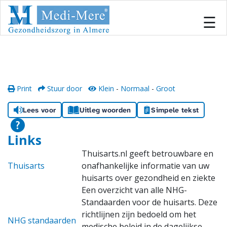
#
×
☰
Home
Locaties
Print
Stuur door
Klein
-
Normaal
-
Groot
Onze zorg
Lees voor
Uitleg woorden
Simpele tekst
Inschrijven
Links
Thuisarts.nl geeft betrouwbare en
Informatiecentrum
Thuisarts
onafhankelijke informatie van uw
huisarts over gezondheid en ziekte
Team
Een overzicht van alle NHG-
Standaarden voor de huisarts. Deze
Samenwerken
richtlijnen zijn bedoeld om het
NHG standaarden
medische beleid in de dagelijkse