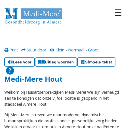
#
×
☰
Home
Locaties
Print
Stuur door
Klein
-
Normaal
-
Groot
Onze zorg
Lees voor
Uitleg woorden
Simpele tekst
Inschrijven
Medi-Mere Hout
Informatiecentrum
Welkom bij Huisartsenpraktijken Medi-Mere! We zijn verheugd
aan te kondigen dat onze vijfde locatie is geopend in het
Team
stadsdeel Almere Hout.
Bij Medi-Mere streven we naar moderne, dynamische
Samenwerken
huisartspraktijken die professionele, persoonlijke zorg bieden.
We kijken ernaar uit om ook in Almere Hout onze patiënten te