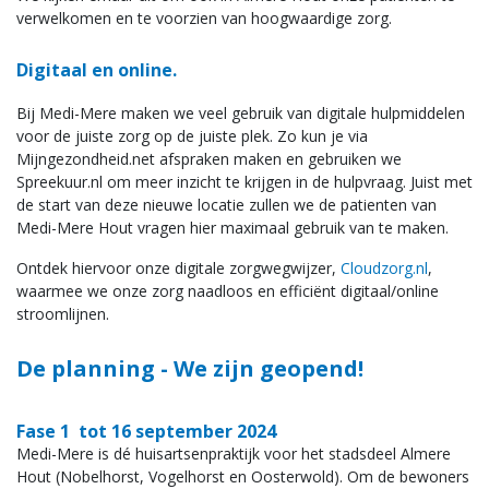
Nieuws
verwelkomen en te voorzien van hoogwaardige zorg.
Contact
Digitaal en online.
Bij Medi-Mere maken we veel gebruik van digitale hulpmiddelen
vacatures
voor de juiste zorg op de juiste plek. Zo kun je via
Mijngezondheid.net afspraken maken en gebruiken we
Spreekuur.nl om meer inzicht te krijgen in de hulpvraag. Juist met
de start van deze nieuwe locatie zullen we de patienten van
Medi-Mere Hout vragen hier maximaal gebruik van te maken.
Ontdek hiervoor onze digitale zorgwegwijzer,
Cloudzorg.nl
,
waarmee we onze zorg naadloos en efficiënt digitaal/online
stroomlijnen.
De planning - We zijn geopend!
Fase 1 tot 16 september 2024
Medi-Mere is dé huisartsenpraktijk voor het stadsdeel Almere
Hout (Nobelhorst, Vogelhorst en Oosterwold). Om de bewoners