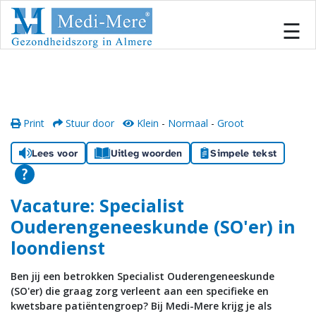
#
×
☰
Home
Locaties
Print
Stuur door
Klein
-
Normaal
-
Groot
Onze zorg
Lees voor
Uitleg woorden
Simpele tekst
Inschrijven
Vacature: Specialist
Informatiecentrum
Ouderengeneeskunde (SO'er) in
loondienst
Team
Ben jij een betrokken Specialist Ouderengeneeskunde
Samenwerken
(SO'er) die graag zorg verleent aan een specifieke en
kwetsbare patiëntengroep? Bij Medi-Mere krijg je als