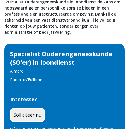
Specialist Ouderengeneeskunde in loondienst de kans om
Nieuws
hoogwaardige en persoonlijke zorg te bieden in een
professionele en gestructureerde omgeving. Dankzij de
Contact
zekerheid van een vast dienstverband kun jij je volledig
richten op jouw patiënten, zonder zorgen over
vacatures
administratie of bedrijfsvoering.
Specialist Ouderengeneeskunde
(SO'er) in loondienst
Almere
Parttime/Fulltime
Interesse?
Solliciteer nu
Of stuur je CV naar
vacature@medi-mere.com
of neem