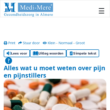
#
×
☰
Home
Locaties
Print
Stuur door
Klein
-
Normaal
-
Groot
Onze zorg
Lees voor
Uitleg woorden
Simpele tekst
Inschrijven
Alles wat u moet weten over pijn
en pijnstillers
Informatiecentrum
Team
Samenwerken