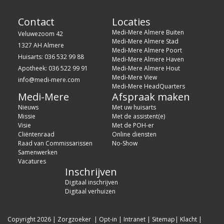
Contact
Locaties
Medi-Mere Almere Buiten
Veluwezoom 42
Medi-Mere Almere Stad
1327 AH Almere
Medi-Mere Almere Poort
Huisarts: 036 532 99 88
Medi-Mere Almere Haven
Apotheek: 036 522 99 91
Medi-Mere Almere Hout
Medi-Mere View
info@medi-mere.com
Medi-Mere HeadQuarters
Medi-Mere
Afspraak maken
Nieuws
Met uw huisarts
Missie
Met de assistent(e)
Visie
Met de POH-er
Cliëntenraad
Online diensten
Raad van Commissarissen
No-Show
Samenwerken
Vacatures
Inschrijven
Digitaal inschrijven
Digitaal verhuizen
Copyright 2026
|
Zorgzoeker
|
Opt-in
|
Intranet
|
Sitemap
|
Klacht
|