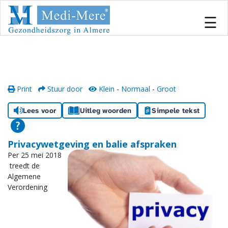
#
×
☰
Home
Locaties
Print
Stuur door
Klein
-
Normaal
-
Groot
Onze zorg
Lees voor
Uitleg woorden
Simpele tekst
Inschrijven
Privacywetgeving en balie afspraken
Per 25 mei 2018
Informatiecentrum
treedt de
Algemene
Team
Verordening
Samenwerken