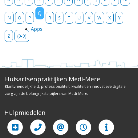
Nieuws
Q
N
O
P
R
S
T
U
V
W
X
Y
Contact
Apps
vacatures
Z
(0-9)
Huisartsenpraktijken Medi-Mere
Klantvriendelijkheid, professionaliteit, kwaliteit en innovatieve digitale
zorg zijn de belangrijkste pijlers van Medi-Mere.
Hulpmiddelen