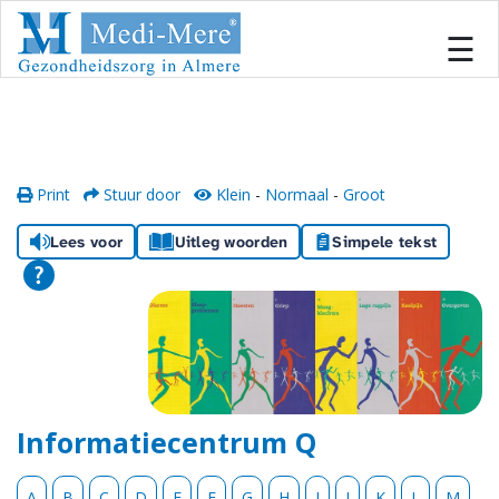
#
×
☰
Home
Locaties
Print
Stuur door
Klein
-
Normaal
-
Groot
Onze zorg
Lees voor
Uitleg woorden
Simpele tekst
Inschrijven
Informatiecentrum
Team
Informatiecentrum Q
Samenwerken
A
B
C
D
E
F
G
H
I
J
K
L
M