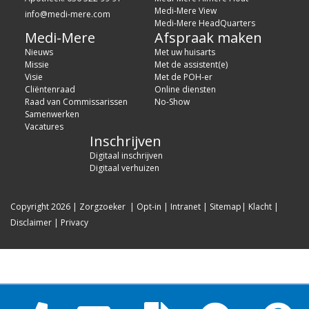
Medi-Mere View
info@medi-mere.com
Medi-Mere HeadQuarters
Medi-Mere
Afspraak maken
Nieuws
Met uw huisarts
Missie
Met de assistent(e)
Visie
Met de POH-er
Cliëntenraad
Online diensten
Raad van Commissarissen
No-Show
Samenwerken
Vacatures
Inschrijven
Digitaal inschrijven
Digitaal verhuizen
Copyright 2026
|
Zorgzoeker
|
Opt-in
|
Intranet
|
Sitemap
|
Klacht
|
Disclaimer
|
Privacy