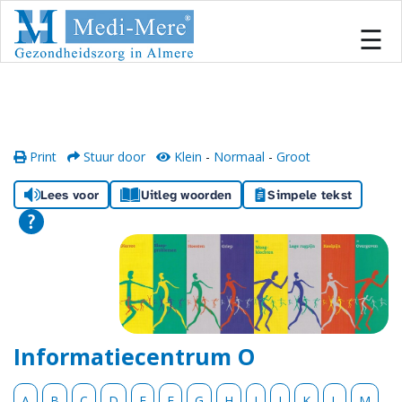
#
×
☰
Home
Locaties
Print
Stuur door
Klein
-
Normaal
-
Groot
Onze zorg
Lees voor
Uitleg woorden
Simpele tekst
Inschrijven
Informatiecentrum
Team
Informatiecentrum O
Samenwerken
A
B
C
D
E
F
G
H
I
J
K
L
M