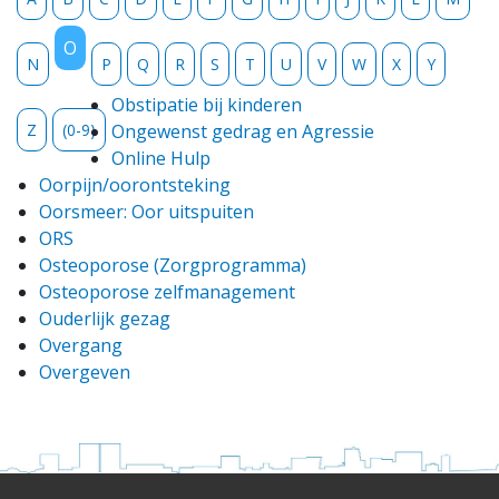
Nieuws
O
N
P
Q
R
S
T
U
V
W
X
Y
Contact
Obstipatie bij kinderen
vacatures
Z
(0-9)
Ongewenst gedrag en Agressie
Online Hulp
Oorpijn/oorontsteking
Oorsmeer: Oor uitspuiten
ORS
Osteoporose (Zorgprogramma)
Osteoporose zelfmanagement
Ouderlijk gezag
Overgang
Overgeven